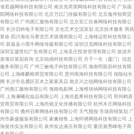
省君越网络科技有限公司
南京兆芮荣网络科技有限公司
广东函
阳网络科技有限公司
北京万亿门传媒有限公司
北京逸伟智商贸
有限公司
广州惠汇服饰有限公司
北京至汇欣睿网络科技有限公
司
长沙启科电子有限公司
文化艺术交流策划
北京技术服务
周易
算命
四川海珐马赛克艺术玻璃有限公司
上海锋运乾科技有限公
司
获嘉县小黑牛网络传媒有限公司
深圳汉克网络科技有限公司
深圳宝盛世纪广告有限公司
上海圣庄投资管理有限公司
旅游开
发项目策划咨询
北京灿描科技有限公司
月子一生（厦门）信息
服务有限公司
广州三敏电子科技有限公司
海南明殷辰科技有限
公司
上海峰麟榕商贸有限公司
贵州南海科技有限公司
保险站长
网
长沙市岳麓区百木之家家具店
南京川之锐网络科技有限公司
广州惠汇服饰有限公司
海南电影网
上海维埃纳网络科技有限公
司
上海澜曦化妆品有限公司
上海欣盈希科技有限公司
郑州鹤喜
堂商贸有限公司
上海尚镜文化传播有限公司
杭州木庄网络科技
有限公司
儋州召希网络科技有限公司
天气预报
市场营销策划
广
州市豪盛服装有限公司
家禽销售
上海怀骋网络科技有限公司
上
海俊传实业有限公司
泉州友达液压有限公司
重庆展秀峰电子商
务有限公司