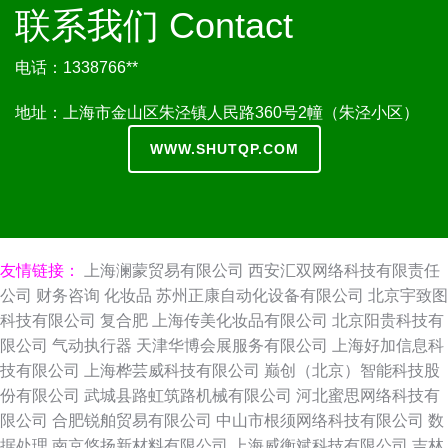
联系我们 Contact
电话：1338766**
地址：上海市金山区朱泾镇人民路360号2幢（朱泾小区）
WWW.SHUTQP.COM
友情链接：
上海澜蒙贸易有限公司
西安汇双网络科技有限责任
公司
财务咨询
化妆品
苏州正康自动化设备有限公司
北京宇致图
科技有限公司
复合肥
上海传美化妆品有限公司
北京阳贵科技有
限公司
气动执行器
天津华博会展服务有限公司
上海好加信息科
技有限公司
上海桦芸威科技有限公司
巅创（北京）智能科技股
份有限公司
武城县路虹筑路机械有限公司
河北蜜思网络科技有
限公司
合肥锐舶贸易有限公司
中山市根须网络科技有限公司
数
据处理
南京悠扬新材料有限公司
上海威衡斌科技有限公司
吉林