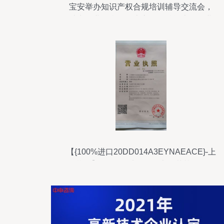
宝安举办知识产权合规培训辅导交流会，
助力企业顺利融资上市——赋能上海企业
技术服务新高地
【{100%进口20DD014A3EYNAEACE}-上
海艾友】报价_图片_品牌-上海麓芷自动化
设备