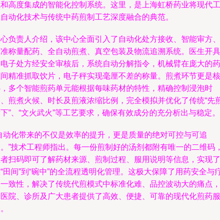
线和高度集成的智能化控制系统。这里，是上海虹桥药业将现代
业自动化技术与传统中药煎制工艺深度融合的典范。
中心负责人介绍，该中心全面引入了自动化处方接收、智能审方
精准称量配药、全自动煎煮、真空包装及物流追溯系统。医生开
的电子处方经安全审核后，系统自动分解指令，机械臂在庞大的
柜间精准抓取饮片，电子秤实现毫厘不差的称量。煎煮环节更是
心，多个智能煎药单元能根据每味药材的特性，精确控制浸泡时
间、煎煮火候、时长及煎液浓缩比例，完全模拟并优化了传统“先
下”、“文火武火”等工艺要求，确保有效成分的充分析出与稳定。
“自动化带来的不仅是效率的提升，更是质量的绝对可控与可追
溯。”技术工程师指出。每一份煎制好的汤剂都附有唯一的二维码
患者扫码即可了解药材来源、煎制过程、服用说明等信息，实现
“田间”到“碗中”的全流程透明化管理。这极大保障了用药安全与
效一致性，解决了传统代煎模式中标准化难、品控波动大的痛点
为医院、诊所及广大患者提供了高效、便捷、可靠的现代化煎药
务。