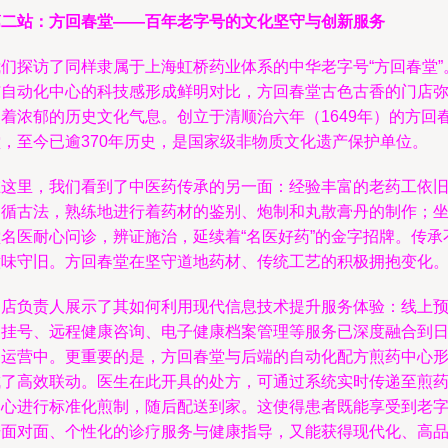
第二站：方回春堂——百年老字号的文化坚守与创新服务
我们探访了同样隶属于上海虹桥药业体系的中华老字号“方回春堂”
与自动化中心的科技感形成鲜明对比，方回春堂古色古香的门店
漫着浓郁的历史文化气息。创立于清顺治六年（1649年）的方回
堂，至今已逾370年历史，是国家级非物质文化遗产保护单位。
在这里，我们看到了中医药传承的另一面：经验丰富的老药工依
遵循古法，熟练地进行着药材的鉴别、炮制和丸散膏丹的制作；
堂名医耐心问诊，辨证施治，延续着“名医好药”的金字招牌。传承
意味守旧。方回春堂在坚守道地药材、传统工艺的积极拥抱变化
门店负责人展示了其如何利用现代信息技术提升服务体验：线上
约挂号、远程健康咨询、电子健康档案管理等服务已深度融合到
常运营中。更重要的是，方回春堂与后端的自动化配方煎药中心
成了高效联动。医生在此开具的处方，可通过系统实时传递至煎
中心进行标准化煎制，随后配送到家。这使得患者既能享受到老
号面对面、个性化的诊疗服务与健康指导，又能获得现代化、高