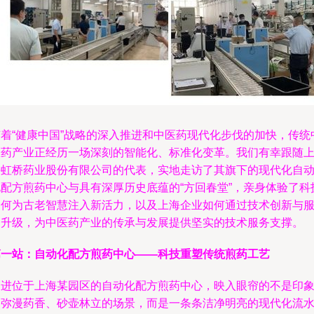
随着“健康中国”战略的深入推进和中医药现代化步伐的加快，传统
医药产业正经历一场深刻的智能化、标准化变革。我们有幸跟随
海虹桥药业股份有限公司的代表，实地走访了其旗下的现代化自
化配方煎药中心与具有深厚历史底蕴的“方回春堂”，亲身体验了科
如何为古老智慧注入新活力，以及上海企业如何通过技术创新与
务升级，为中医药产业的传承与发展提供坚实的技术服务支撑。
第一站：自动化配方煎药中心——科技重塑传统煎药工艺
走进位于上海某园区的自动化配方煎药中心，映入眼帘的不是印
中弥漫药香、砂壶林立的场景，而是一条条洁净明亮的现代化流