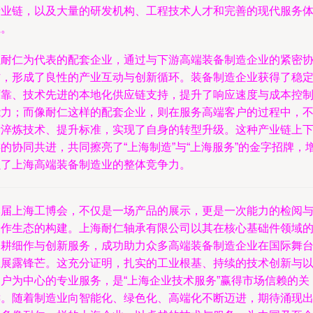
产业链，以及大量的研发机构、工程技术人才和完善的现代服务
系。
以耐仁为代表的配套企业，通过与下游高端装备制造企业的紧密
作，形成了良性的产业互动与创新循环。装备制造企业获得了稳
可靠、技术先进的本地化供应链支持，提升了响应速度与成本控
能力；而像耐仁这样的配套企业，则在服务高端客户的过程中，
断淬炼技术、提升标准，实现了自身的转型升级。这种产业链上
的协同共进，共同擦亮了“上海制造”与“上海服务”的金字招牌，
强了上海高端装备制造业的整体竞争力。
本届上海工博会，不仅是一场产品的展示，更是一次能力的检阅
合作生态的构建。上海耐仁轴承有限公司以其在核心基础件领域
深耕细作与创新服务，成功助力众多高端装备制造企业在国际舞
上展露锋芒。这充分证明，扎实的工业根基、持续的技术创新与
客户为中心的专业服务，是“上海企业技术服务”赢得市场信赖的关
键。随着制造业向智能化、绿色化、高端化不断迈进，期待涌现