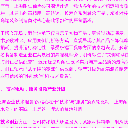
为严苛。上海耐仁轴承公司深谙此道，凭借多年的技术积淀和市
深耕，其展出的高精度、高转速、长寿命系列轴承产品，精准对
了高端装备制造商对核心基础零部件的严苛需求。
在工博会现场，耐仁轴承不仅展示了实物产品，更通过动态演示
技术参数对比、应用案例剖析等方式，直观呈现了其产品在降低
擦损耗、提升运行稳定性、承受极端工况等方面的卓越表现。多
知名装备制造企业在其展出的高端机型旁，明确标注了“关键轴承
上海耐仁提供配套”，这无疑是对耐仁技术实力与产品品质的最高
可。耐仁轴承已从单纯的零部件供应商，转型升级为高端装备制
业可信赖的“性能伙伴”和“技术后盾”。
二、 技术驱动，服务引领产业升级
上海企业技术服务”的核心在于“技术”与“服务”的双轮驱动。上海
轴承公司的实践，正是这一理念的鲜活注脚。
在
技术创新
方面，公司持续加大研发投入，紧跟材料科学、润滑