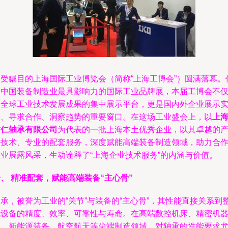
备受瞩目的上海国际工业博览会（简称“上海工博会”）圆满落幕。
为中国装备制造业最具影响力的国际工业品牌展，本届工博会不
是全球工业技术发展成果的集中展示平台，更是国内外企业展示
力、寻求合作、洞察趋势的重要窗口。在这场工业盛会上，以
上
耐仁轴承有限公司
为代表的一批上海本土优秀企业，以其卓越的
品技术、专业的配套服务，深度赋能高端装备制造领域，助力合
企业展露风采，生动诠释了“上海企业技术服务”的内涵与价值。
、 精准配套，赋能高端装备“主心骨”
承，被誉为工业的“关节”与装备的“主心骨”，其性能直接关系到
机设备的精度、效率、可靠性与寿命。在高端数控机床、精密机
人、新能源装备、航空航天等尖端制造领域，对轴承的性能要求