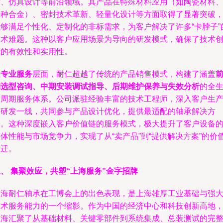
术、仿真设计等前沿领域。其产品在特殊材料应用（如陶瓷材料
特种合金）、密封技术革新、轻量化设计等方面取得了显著突破
能够满足个性化、定制化的非标需求，为客户解决了许多“卡脖子”
技术难题。这种以客户应用场景为导向的研发模式，确保了技术
新的有效性和实用性。
在
专业服务
层面，耐仁超越了传统的产品销售模式，构建了涵盖
期选型咨询、中期安装调试指导、后期维护保养与失效分析
的全
命周期服务体系。公司派驻经验丰富的技术工程师，深入客户生
与研发一线，共同参与产品设计优化，提供最适配的轴承解决方
案。这种深度嵌入客户价值链的服务模式，极大提升了客户设备
体性能与市场竞争力，实现了从“卖产品”到“提供解决方案”的价
跃迁。
、 集聚效应，共塑“上海服务”金字招牌
上海耐仁轴承在工博会上的出色表现，是上海雄厚工业基础与强
技术服务能力的一个缩影。作为中国的经济中心和科技创新高地
上海汇聚了从基础材料、关键零部件到系统集成、总装测试的完