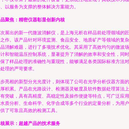
心、以服务为支撑的整体解决方案能力。
新品聚焦：精密仪器彰显创新内核
本次展出的新一代微波消解仪，是上海元析在样品前处理领域的
心之作。该产品针对环境监测、食品安全、地质矿产等领域的复
样品消解难题，进行了多项技术优化。其采用了高效均匀的微波
设计和智能温压控制系统，显著提升了消解的效率和安全性，同
确保了样品处理的准确性与重现性，能够满足各类国际标准方法
前处理的严苛要求。
同步亮相的新型分光光度计，则体现了公司在光学分析仪器方面
深厚积累。产品在光路设计、检测器灵敏度及软件数据处理算法
均有突破，具有高精度、高稳定性及操作便捷等特点，可广泛应
于水质分析、生命科学、化学合成等多个行业的定量分析，为用
提供了可靠且高效的检测工具。
内核展示：超越产品的技术服务