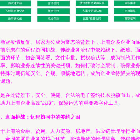
在新冠疫情反复、居家办公成为常态的背景下，上海众多企业面
着前所未有的远程协同挑战。传统业务流程中依赖线下、纸质、
对面的环节，如合同签署、文件审批、授权确认等，成为制约工
效率、影响业务连续性的关键瓶颈。如何打破时空限制，确保业
在特殊时期仍能安全、合规、顺畅地运转，成为企业亟待解决的
实课题。
正是在此背景下，安全、便捷、合法的电子签约技术脱颖而出，
为助力上海企业高效“战疫”、保障运营的重要数字化工具。
一、直面挑战：远程协同中的签约之困
对于上海的金融、贸易、人力资源、房地产、供应链管理等行业
言，合同签署是业务的核心环节。疫情导致的物理隔离，使得传