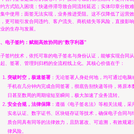
签约方式陷入困境：快递停滞导致合同流转延迟；实体印章分散
以集中使用；面签无法实现，业务推进受阻。这不仅降低了运营
率，更可能引发合同违约、客户流失、商机错失等风险，直接影
企业的生存与发展。
二、电子签约：赋能高效协同的“数字利器”
电子签约技术，依托可靠的电子签名与身份认证，能够实现合同
发起、签署、管理到归档的全流程线上化。其核心价值在于：
突破时空，极速签署
：无论签署人身处何地，均可通过电脑
手机在几分钟内完成合同签署，彻底告别快递等待，将原本
日甚至数周的周期缩短至瞬间，极大加速了业务流转。
安全合规，法律保障
：遵循《电子签名法》等相关法规，采
实名认证、数字证书、区块链存证等技术，确保电子合同与
质合同具有同等的法律效力，且防篡改、可追溯，有效规避
律风险。