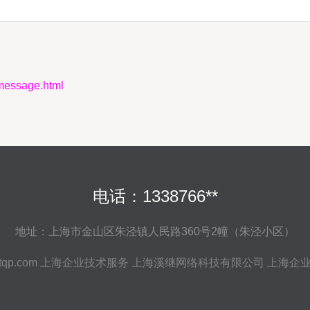
ssage.html
电话：1338766**
地址：上海市金山区朱泾镇人民路360号2幢（朱泾小区）
tqp.com
上海企业技术服务
上海溪继网络科技有限公司
上海企